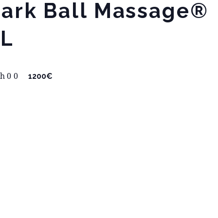
tark Ball Massage®
EL
7h00
1200€