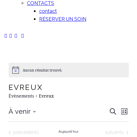
CONTACTS
contact
RÉSERVER UN SOIN
Aucun résultat trouvé.
EVREUX
Évènements
Evreux
RE
N
À venir
Recherche
Liste
Sélectionnez
D
ET
une
Évènements
Évènements
précédents
Aujourd’hui
suivants
date.