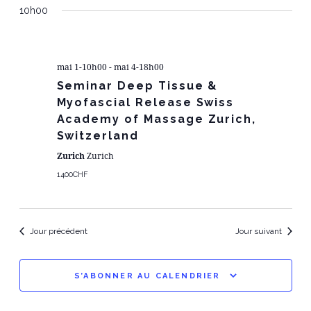
D
ET
10h00
une
V
date.
NA
É
mai 1-10h00
-
mai 4-18h00
DE
Seminar Deep Tissue &
Myofascial Release Swiss
VU
Academy of Massage Zurich,
Switzerland
ÉV
Zurich
Zurich
1400CHF
Jour précédent
Jour suivant
S’ABONNER AU CALENDRIER