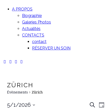
A PROPOS
Biographie
Galeries Photos
Actualités
CONTACTS
contact
RÉSERVER UN SOIN
ZÜRICH
Évènements
Zürich
RE
N
5/1/2026
Recherche
Jour
Sélectionnez