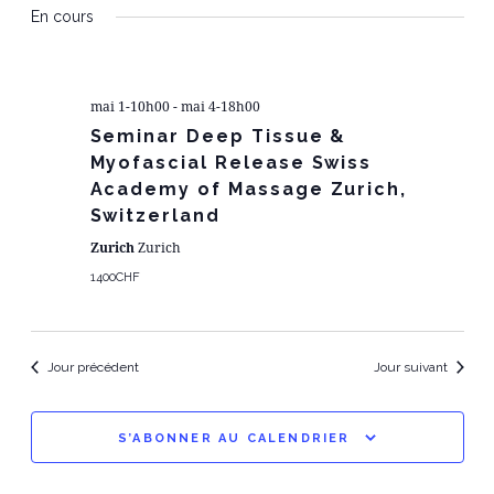
D
ET
En cours
une
V
date.
NA
É
mai 1-10h00
-
mai 4-18h00
DE
Seminar Deep Tissue &
Myofascial Release Swiss
VU
Academy of Massage Zurich,
Switzerland
ÉV
Zurich
Zurich
1400CHF
Jour précédent
Jour suivant
S’ABONNER AU CALENDRIER