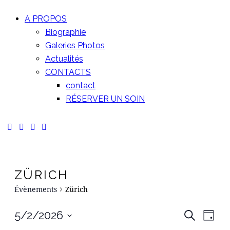
A PROPOS
Biographie
Galeries Photos
Actualités
CONTACTS
contact
RÉSERVER UN SOIN
ZÜRICH
Évènements
Zürich
RE
N
5/2/2026
Recherche
Jour
Sélectionnez